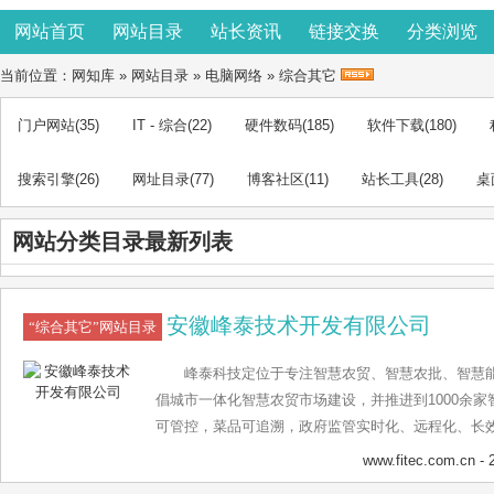
网站首页
网站目录
站长资讯
链接交换
分类浏览
当前位置：
网知库
»
网站目录
»
电脑网络
»
综合其它
门户网站
(35)
IT - 综合
(22)
硬件数码
(185)
软件下载
(180)
搜索引擎
(26)
网址目录
(77)
博客社区
(11)
站长工具
(28)
桌
网站分类目录最新列表
安徽峰泰技术开发有限公司
“综合其它”网站目录
峰泰科技定位于专注智慧农贸、智慧农批、智慧
倡城市一体化智慧农贸市场建设，并推进到1000余家
可管控，菜品可追溯，政府监管实时化、远程化、长效
监管一体化，使消费者跨场买菜无梗阻、商户跨场连
www.fitec.com.cn
- 