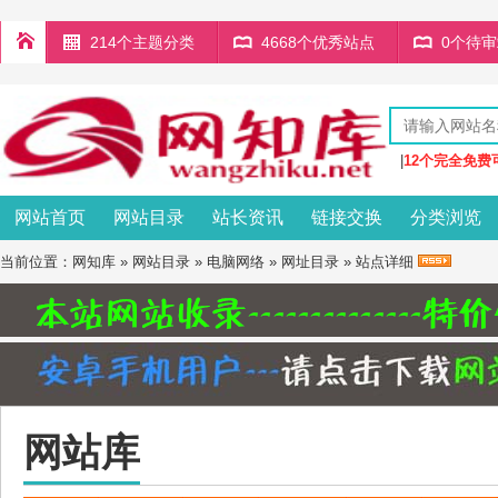
214个主题分类
4668个优秀站点
0个待
|
12个完全免费
网站首页
网站目录
站长资讯
链接交换
分类浏览
当前位置：
网知库
»
网站目录
»
电脑网络
»
网址目录
» 站点详细
网站库