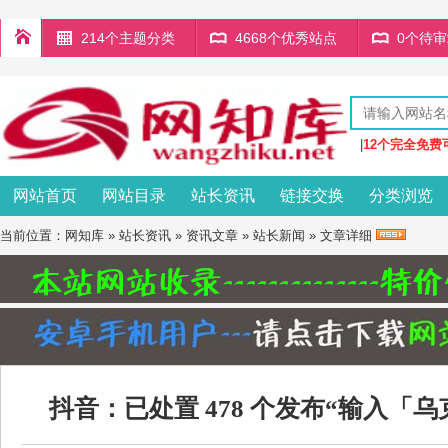
214个主题分类
4668个优秀站点
0个待
|
12个完全免费
网站首页
网站目录
站长资讯
链接交换
分类浏览
当前位置：
网知库
»
站长资讯
»
资讯文章
»
站长新闻
» 文章详细
抖音：已处置 478 个发布“输入「