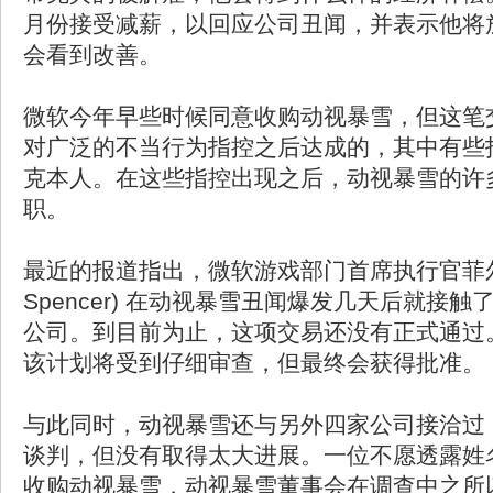
月份接受减薪，以回应公司丑闻，并表示他将
会看到改善。
微软今年早些时候同意收购动视暴雪，但这笔
对广泛的不当行为指控之后达成的，其中有些
克本人。在这些指控出现之后，动视暴雪的许
职。
最近的报道指出，微软游戏部门首席执行官菲尔・斯
Spencer) 在动视暴雪丑闻爆发几天后就接
公司。到目前为止，这项交易还没有正式通过
该计划将受到仔细审查，但最终会获得批准。
与此同时，动视暴雪还与另外四家公司接洽过
谈判，但没有取得太大进展。一位不愿透露姓
收购动视暴雪，动视暴雪董事会在调查中之所