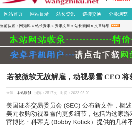
网站首页
网站目录
站长资讯
链接交换
分类浏览
当前位置：
网知库
»
站长资讯
»
资讯文章
»
站长新闻
» 文章详细
若被微软无故解雇，动视暴雪 CEO 将获
补偿
来源：
本站原创
浏览：2517次 时间：2022-03-01
美国证券交易委员会 (SEC) 公布新文件，概述
美元收购动视暴雪的更多细节，包括为这家游
官博比・科蒂克 (Bobby Kotick）提供的几