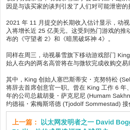
因是与该买家的谈判引发了人们对可能泄密的
2021 年 11 月提交的长期收入估计显示，动视
入将增长近 25 亿美元。这受到热门游戏的
布的《守望者 2》和《暗黑破坏神 4》。
同样在周三，动视暴雪旗下移动游戏部门 Kin
始人在内的两名高管将在与微软完成收购交易
其中，King 创始人塞巴斯蒂安・克努特松 (Sebasti
将辞去首席创意官一职。曾在 King 工作 6 年
年的公司总裁胡曼・萨克尼尼 (Humam Sakhn
约德福・索梅斯塔德 (Tjodolf Sommestad) 
上一篇：
以太网发明者之一 David Bo