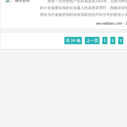
我第一次对壁纸产生好感是在2002年，记得当
的小女孩微笑地坐在挂藤上的桌面背景时，我被深深
壁纸当作桌面壁纸时却发现再也找不到当年的那张小
历成了我坚持做壁纸站的动力。 您好，亲爱的游客！
ww.netbian.com
- 
致的壁纸，您可以选择它来装饰您的电脑桌面。我们
动漫、汽车、花卉、节日、动物、游戏、qq、阿狸等
共 24 条
上一页
1
2
3
所需要的壁纸，为您的桌面来一场美丽的化装吧。我
选到最新好看的壁纸，如果您喜欢彼岸桌面，请分享给
旅行愉快。 【彼岸壁纸的资源来源于互联网与网友的
有侵权问题请及时联系我们，我们会尽快处理。禁止