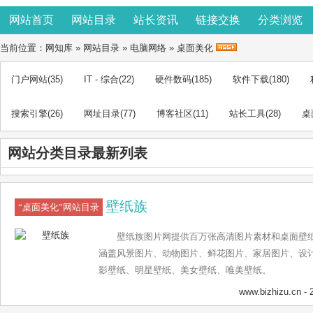
网站首页
网站目录
站长资讯
链接交换
分类浏览
当前位置：
网知库
»
网站目录
»
电脑网络
»
桌面美化
门户网站
(35)
IT - 综合
(22)
硬件数码
(185)
软件下载
(180)
搜索引擎
(26)
网址目录
(77)
博客社区
(11)
站长工具
(28)
桌
网站分类目录最新列表
壁纸族
“桌面美化”网站目录
壁纸族图片网提供百万张高清图片素材和桌面壁纸
涵盖风景图片、动物图片、鲜花图片、家居图片、设
影壁纸、明星壁纸、美女壁纸、唯美壁纸。
www.bizhizu.cn
- 