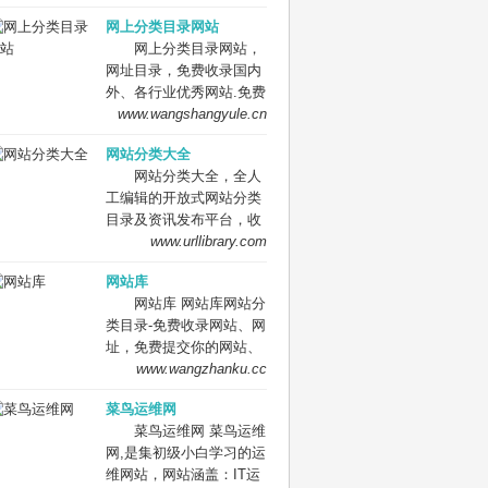
网站。
要网址库! 网址大全，实
网上分类目录网站
用网址一网打尽！
网上分类目录网站，
网址目录，免费收录国内
外、各行业优秀网站.免费
收录网站、网址，免费提
www.wangshangyule.cn
交你的网站.
网站分类大全
网站分类大全，全人
工编辑的开放式网站分类
目录及资讯发布平台，收
录国内外、各行业优秀网
www.urllibrary.com
站，旨在为用户提供网站
网站库
分类目录网站检索、优秀
网站库 网站库网站分
网站目录参考、网站优化
类目录-免费收录网站、网
推广及互联网资讯服务。
址，免费提交你的网站、
网址到网站库,网站免费收
www.wangzhanku.cc
录,网址提交,网址提交入
菜鸟运维网
口,网站网址大全，
菜鸟运维网 菜鸟运维
网,是集初级小白学习的运
维网站，网站涵盖：IT运