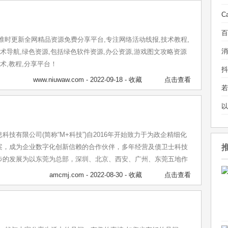
准时更新全网精品资源免费分享平台,专注网络活动线报,技术教程,
技术导航,绿色资源,包括绿色软件资源,办公资源,游戏图文攻略资源
术,教程,分享平台！
www.niuwaw.com
- 2022-09-18 -
收藏
点击查看
科技有限公司(简称“M+科技”)自2016年开始致力于为政企精细化
案，成为企业数字化创新信赖的合作伙伴，多年经营及债卫士科技
步的发展为以东莞为总部，深圳、北京、西安、广州、东莞五地作
耕于金融贷后科技及政企数字化科技，M+科技秉承科技赋能政企数
amcmj.com
- 2022-08-30 -
收藏
点击查看
智能化、决策数字化企业数字化生态系统，提高贷后精细化管理运营
系，力助于打造健康不良资产处置数字化服务平台。