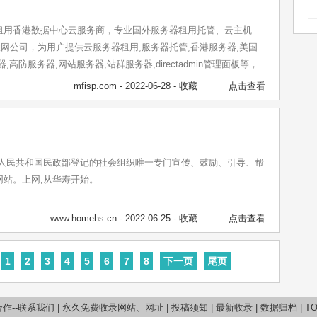
租用香港数据中心云服务商，专业国外服务器租用托管、云主机
互联网公司，为用户提供云服务器租用,服务器托管,香港服务器,美国
,高防服务器,网站服务器,站群服务器,directadmin管理面板等，
双向CN2 GIA+BGP高速网络。
mfisp.com
- 2022-06-28 -
收藏
点击查看
华人民共和国民政部登记的社会组织唯一专门宣传、鼓励、引导、帮
网站。上网,从华寿开始。
www.homehs.cn
- 2022-06-25 -
收藏
点击查看
1
2
3
4
5
6
7
8
下一页
尾页
作--联系我们
|
永久免费收录网站、网址
|
投稿须知
|
最新收录
|
数据归档
|
T