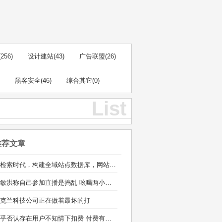
(256)
设计建站
(43)
广告联盟
(26)
黑客安全
(46)
综合其它
(0)
List
推荐文章
AI检索时代，构建全域站点数据库，网站库上线运营
俞敏洪称自己参加直播是捣乱 吆喝两小时销售额100多万
克兰科技公司正在做着最坏的打
知乎否认存在用户不知情下扣费 付费有标准的通知流程