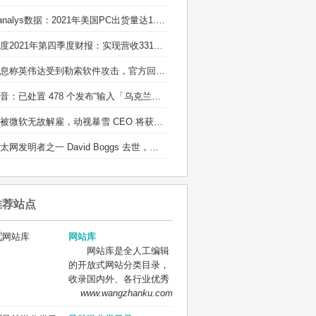
Canalys数据：2021年美国PC出货量达1.35亿台
百度2021年第四季度财报：实现营收331亿元
消息称英伟达受到勒索软件攻击，官方回应：正在调查
抖音：已处置 478 个发布“输入「乌克兰」有爆炸特效”等不实信息的违规账号
若被微软无故解雇，动视暴雪 CEO 将获得近 1 亿元离职补偿
以太网发明者之一 David Boggs 去世，享年 71 岁：他的成果造福了全球用户
推荐站点
网站库
网站库是全人工编辑
的开放式网站分类目录，
收录国内外、各行业优秀
网站，旨在为用户提供更
www.wangzhanku.com
全面的网站分类目录检