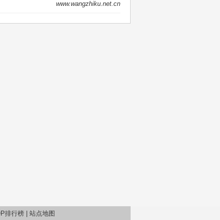
维,系统运维
www.wangzhiku.net.cn
windows,linux,mac os, 网
络运维,开源CMS,IT规章
制度,科技信息等。
OP排行榜
|
站点地图