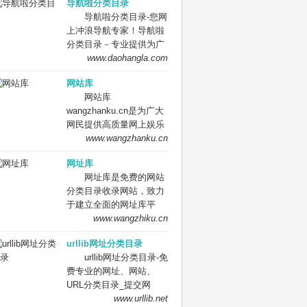
导航啦分类目录
索、优秀网站参考、网站
导航啦分类目录-您网
推广服务、网站黄页、网
上冲浪导航专家！导航啦
上娱乐冲浪导航网站。
分类目录－专业提供为广
大站长收录的开放式网站
www.daohangla.com
分类目录平台，收集国内
网站库
外、各行业优秀正规网站,
网站库
全人工编辑收录，为百
wangzhanku.cn是为广大
度、谷歌、有道、搜狗、
网民提供高质量网上娱乐
必应等搜索引擎提供索引
冲浪导航网站，汇聚众多
www.wangzhanku.cn
参考, 同时也是站长推广
高质量娱乐、工作、学习
网站值得信任选择的平
网址库
等网站让广大网民轻松畅
台。
网址库是免费的网站
游互联网，同时面向广大
分类目录收录网站，致力
互联网站长提供免费的网
于建立全面的网址库平
址收录、免费网站收录、
台：免费收录网站、网
www.wangzhiku.cn
免费外链平台。
址；收录国内外各行业优
urllib网址分类目录
秀的网站网址,让你轻松畅
urllib网址分类目录-免
游互联网，找到您想要的
费专业的网址、网站、
网站、信息资源；加入网
URL分类目录_提交网
址库让我们共同成长。网
址、网站、URL到我们的
www.urllib.net
址库!网址酷！上网，您需