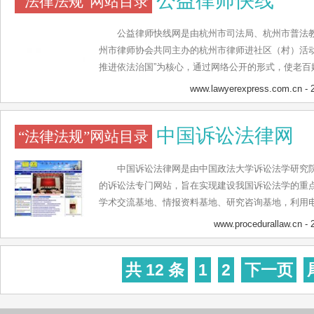
公益律师快线
“法律法规”网站目录
地、案例研判、摄影绘画等数十个二级栏目， 重点突
动性、共享性”五大特点，大力保障民众对司法活动的
公益律师快线网是由杭州市司法局、杭州市普法
威。
州市律师协会共同主办的杭州市律师进社区（村）活动
推进依法治国”为核心，通过网络公开的形式，使老百
驻点”律师值班时间等相关情况，找到律师，寻求帮助
www.lawyerexpress.com.cn
- 
所有社区（村）律师可以合理利用值班时间，在线解
线下法律服务的无缝对接，弥补全市农村地区法律资
中国诉讼法律网
“法律法规”网站目录
遗憾。公益律师快线网目前设置有概况、值班时间、
网上咨询、律师讲堂、典型案例、网上调查等主要栏
以随时找到网上公益律师免费寻求帮助。
中国诉讼法律网是由中国政法大学诉讼法学研究
的诉讼法专门网站，旨在实现建设我国诉讼法学的重
学术交流基地、情报资料基地、研究咨询基地，利用
讼法学、证据法学研究，引导和促进我国诉讼法学的
www.procedurallaw.cn
- 
流，为我国法制建设和司法改革建言献策。中国诉讼
诉讼法学界最新研究成果、学术动态、研究生培养、
共 12 条
1
2
下一页
术档案、图书资料、法律学人、法律法规、外国法、
栏、新书介绍等十余个栏目组成，全方位、多层次、
学研究的最新信息，为法律学习者提供一个获得丰富