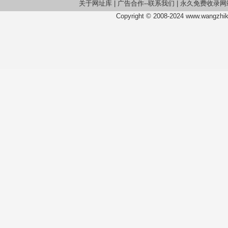
关于网址库
|
广告合作--联系我们
|
永久免费收录网
书馆，为法律学者提供一个交流研究成果、展现自我
Copyright © 2008-2024 www.wangzhiku