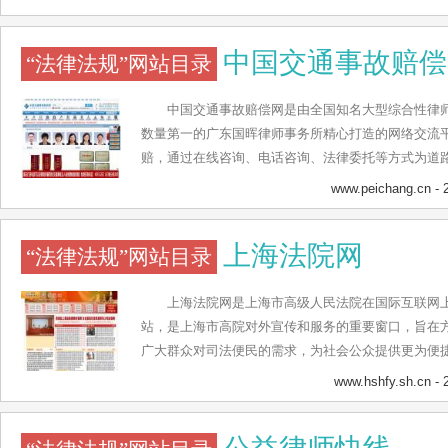
询、新案传真、法律人天地、会员之窗等主要板块和
目设置人性化，通过丰富的内容和完备的功能为用户
中国交通事故赔偿
“法律法规”网站目录
中国交通事故赔偿网是由全国知名大型综合性律
数量第一的广东国晖律师事务所精心打造的网络交流
赔，通过在线咨询、电话咨询、法律委托等方式为道
理中遇到的诸多烦恼，为受害人节省不必要的支出，
www.peichang.cn
- 
益。中国交通事故赔偿网现由法律咨询、交通阅读、
社会热点、交通规则、酒后驾驶、赔偿需知、索赔必看
上海法院网
“法律法规”网站目录
等主要栏目组成，同时还提供事故处理、事故赔偿、
交通肇事、事故认定、保险理赔、热门专题、免费法
突出，栏目设置人性化，通过丰富的内容和完备的功
上海法院网是上海市高级人民法院在国际互联网
站，是上海市高院对外宣传和服务的重要窗口，旨在
广大群众对司法便民的需求，为社会公众提供更为便
海三级法院的各类审判和工作信息，通过法院新闻、
www.hshfy.sh.cn
- 
栏目，大力宣传上海法院的工作亮点和队伍形象，力
特色。网站共设有新闻中心、审务公开、法苑文化、
目，以及法院新闻、图片新闻、案件速递、院长介绍