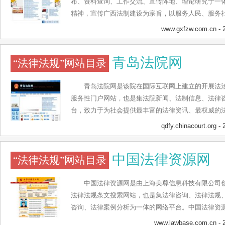
布、资料查询、工作交流、宣传阵地、理论研究于一
精神，宣传广西法制建设为宗旨，以服务人民、服务
报道事实真相，以关注法制进程，关心民众疾苦为主
www.gxfzw.com.cn
- 
姓提供阅读指南。广西法制网设置有新闻头条、综治
普法、东盟法苑、案件直击、南宁法制等主要栏目，
青岛法院网
“法律法规”网站目录
作的重要宣传阵地。
青岛法院网是该院在国际互联网上建立的开展法
服务性门户网站，也是集法院新闻、法制信息、法律
台，致力于为社会提供最丰富的法律资讯、最权威的
岛法院网目前设置有青岛法院、法院动态、审务公开
qdfy.chinacourt.org
- 
论坛、法院文化、法律法规等主要栏目，旨在方便广
众对司法便民的需求，为社会公众提供便捷的诉讼服
中国法律资源网
“法律法规”网站目录
中国法律资源网是由上海美尊信息科技有限公司
法律法规条文搜索网站，也是集法律咨询、法律法规
咨询、法律案例分析为一体的网络平台。中国法律资
法动态、法界新闻、法制评论、学术交流、法律产品
www.lawbase.com.cn
- 