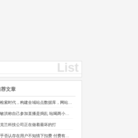
List
推荐文章
AI检索时代，构建全域站点数据库，网站库上线运营
俞敏洪称自己参加直播是捣乱 吆喝两小时销售额100多万
克兰科技公司正在做着最坏的打
知乎否认存在用户不知情下扣费 付费有标准的通知流程