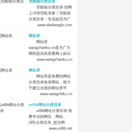
导航啦分类目录
索、优秀网站参考、网站
导航啦分类目录-您网
推广服务、网站黄页、网
上冲浪导航专家！导航啦
上娱乐冲浪导航网站。
分类目录－专业提供为广
大站长收录的开放式网站
www.daohangla.com
分类目录平台，收集国内
网站库
外、各行业优秀正规网站,
网站库
全人工编辑收录，为百
wangzhanku.cn是为广大
度、谷歌、有道、搜狗、
网民提供高质量网上娱乐
必应等搜索引擎提供索引
冲浪导航网站，汇聚众多
www.wangzhanku.cn
参考, 同时也是站长推广
高质量娱乐、工作、学习
网站值得信任选择的平
网址库
等网站让广大网民轻松畅
台。
网址库是免费的网站
游互联网，同时面向广大
分类目录收录网站，致力
互联网站长提供免费的网
于建立全面的网址库平
址收录、免费网站收录、
台：免费收录网站、网
www.wangzhiku.cn
免费外链平台。
址；收录国内外各行业优
urllib网址分类目录
秀的网站网址,让你轻松畅
urllib网址分类目录-免
游互联网，找到您想要的
费专业的网址、网站、
网站、信息资源；加入网
URL分类目录_提交网
址库让我们共同成长。网
址、网站、URL到我们的
www.urllib.net
址库!网址酷！上网，您需