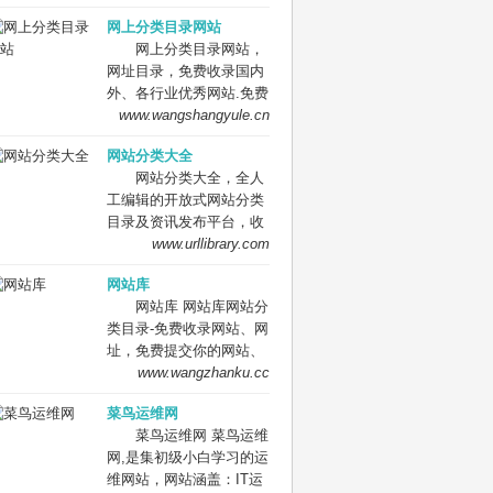
网站。
要网址库! 网址大全，实
网上分类目录网站
用网址一网打尽！
网上分类目录网站，
网址目录，免费收录国内
外、各行业优秀网站.免费
收录网站、网址，免费提
www.wangshangyule.cn
交你的网站.
网站分类大全
网站分类大全，全人
工编辑的开放式网站分类
目录及资讯发布平台，收
录国内外、各行业优秀网
www.urllibrary.com
站，旨在为用户提供网站
网站库
分类目录网站检索、优秀
网站库 网站库网站分
网站目录参考、网站优化
类目录-免费收录网站、网
推广及互联网资讯服务。
址，免费提交你的网站、
网址到网站库,网站免费收
www.wangzhanku.cc
录,网址提交,网址提交入
菜鸟运维网
口,网站网址大全，
菜鸟运维网 菜鸟运维
网,是集初级小白学习的运
维网站，网站涵盖：IT运