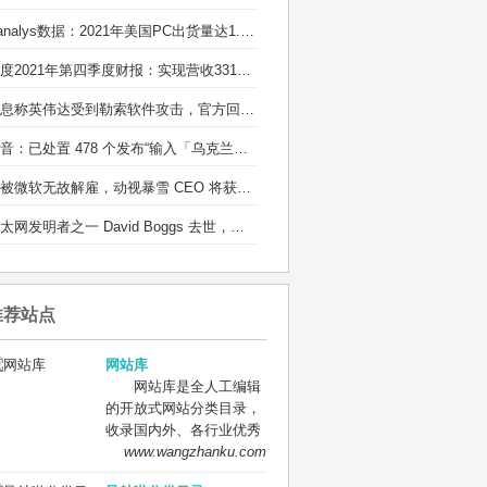
Canalys数据：2021年美国PC出货量达1.35亿台
百度2021年第四季度财报：实现营收331亿元
消息称英伟达受到勒索软件攻击，官方回应：正在调查
抖音：已处置 478 个发布“输入「乌克兰」有爆炸特效”等不实信息的违规账号
若被微软无故解雇，动视暴雪 CEO 将获得近 1 亿元离职补偿
以太网发明者之一 David Boggs 去世，享年 71 岁：他的成果造福了全球用户
推荐站点
网站库
网站库是全人工编辑
的开放式网站分类目录，
收录国内外、各行业优秀
网站，旨在为用户提供更
www.wangzhanku.com
全面的网站分类目录检