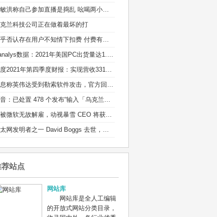
俞敏洪称自己参加直播是捣乱 吆喝两小时销售额100多万
克兰科技公司正在做着最坏的打
知乎否认存在用户不知情下扣费 付费有标准的通知流程
Canalys数据：2021年美国PC出货量达1.35亿台
百度2021年第四季度财报：实现营收331亿元
消息称英伟达受到勒索软件攻击，官方回应：正在调查
抖音：已处置 478 个发布“输入「乌克兰」有爆炸特效”等不实信息的违规账号
若被微软无故解雇，动视暴雪 CEO 将获得近 1 亿元离职补偿
以太网发明者之一 David Boggs 去世，享年 71 岁：他的成果造福了全球用户
推荐站点
网站库
网站库是全人工编辑
的开放式网站分类目录，