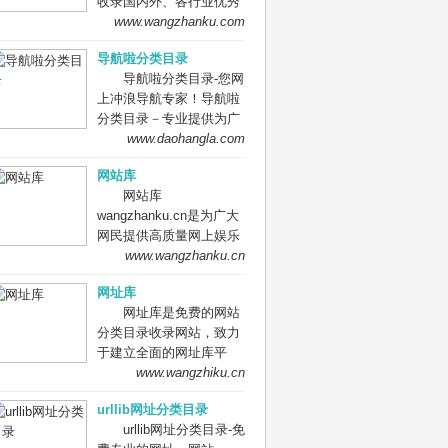
收录国内外、各行业优秀
网站，旨在为用户提供更
www.wangzhanku.com
全面的网站分类目录检
导航啦分类目录
索、优秀网站参考、网站
导航啦分类目录-您网
推广服务、网站黄页、网
上冲浪导航专家！导航啦
上娱乐冲浪导航网站。
分类目录－专业提供为广
大站长收录的开放式网站
www.daohangla.com
分类目录平台，收集国内
网站库
外、各行业优秀正规网站,
网站库
全人工编辑收录，为百
wangzhanku.cn是为广大
度、谷歌、有道、搜狗、
网民提供高质量网上娱乐
必应等搜索引擎提供索引
冲浪导航网站，汇聚众多
www.wangzhanku.cn
参考, 同时也是站长推广
高质量娱乐、工作、学习
网站值得信任选择的平
网址库
等网站让广大网民轻松畅
台。
网址库是免费的网站
游互联网，同时面向广大
分类目录收录网站，致力
互联网站长提供免费的网
于建立全面的网址库平
址收录、免费网站收录、
台：免费收录网站、网
www.wangzhiku.cn
免费外链平台。
址；收录国内外各行业优
urllib网址分类目录
秀的网站网址,让你轻松畅
urllib网址分类目录-免
游互联网，找到您想要的