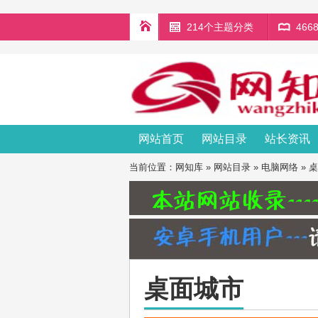
214个主题分类
46
网站首页
网站目录
站长资讯
当前位置：
网知库
»
网站目录
»
电脑网络
»
桌
桌面城市