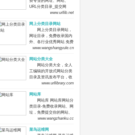
费专业的网址、网站、
网站、信息资源；加入网
URL分类目录_提交网
址库让我们共同成长。网
址、网站、URL到我们的
www.urllib.net
址库!网址酷！上网，您需
网站。
要网址库! 网址大全，实
网上分类目录网站
用网址一网打尽！
网上分类目录网站，
网址目录，免费收录国内
外、各行业优秀网站.免费
收录网站、网址，免费提
www.wangshangyule.cn
交你的网站.
网站分类大全
网站分类大全，全人
工编辑的开放式网站分类
目录及资讯发布平台，收
录国内外、各行业优秀网
www.urllibrary.com
站，旨在为用户提供网站
网站库
分类目录网站检索、优秀
网站库 网站库网站分
网站目录参考、网站优化
类目录-免费收录网站、网
推广及互联网资讯服务。
址，免费提交你的网站、
网址到网站库,网站免费收
www.wangzhanku.cc
录,网址提交,网址提交入
菜鸟运维网
口,网站网址大全，