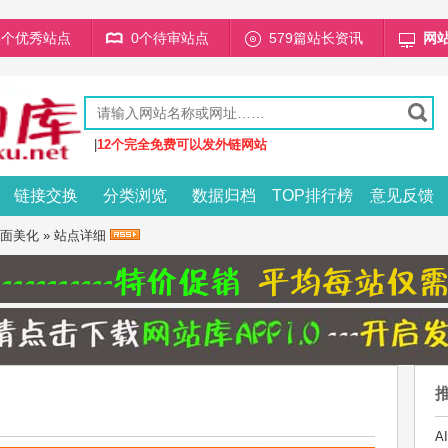
68个优秀站点
0个待审站点
579篇站长资讯
网
|
12个完全免费可以发外链网站
链接交换
分类浏览
数据归档
TOP排行榜
意见反馈
面美化
» 站点详细