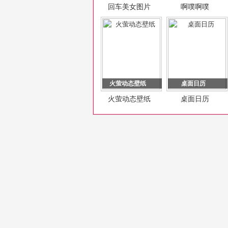
回车美女图片
啊噗啊噗
火萤动态壁纸
桌面日历
火萤动态壁纸
桌面日历