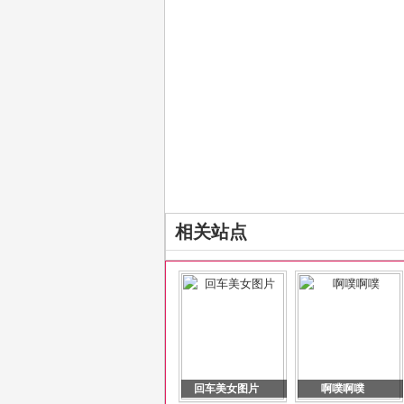
相关站点
回车美女图片
啊噗啊噗